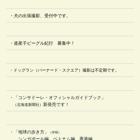
・
犬の
出張撮影、受付中です。
・
道産子ビーグル紀行 募集中
！
・
ドッグラン（バーナード・スクエア）撮影は不定期です。
・
「コンサドーレ・オフィシャルガイドブック」
新発売です！
（北海道新聞社）
・「地球の
歩き方
」
（学研）
シンガポール編、ベトナム編、香港編